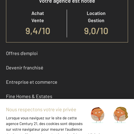
Votre agence est notée
Achat
Location
Vente
Gestion
9,4
/
10
9,0/10
Offres d'emploi
Devenir franchisé
Entreprise et commerce
Fine Homes & Estates
À propos
International