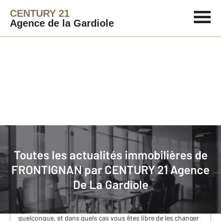
CENTURY 21
Agence de la Gardiole
Immobilier
Actualités immobilières à FRONTIGNAN
Toutes les actualités immobilières de
FRONTIGNAN par
CENTURY 21 Agence
Faut-il une autorisation pour changer de volets ? 🏠
De La Gardiole
Faut-il une autorisation pour changer de volets ? 🏠 Si vous
prévoyez de changer vos volets, il est important de savoir
dans quels cas vous devez demander une autorisation
quelconque, et dans quels cas vous êtes libre de les changer