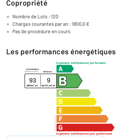
Copropriété
Nombre de Lots : 120
Charges courantes par an : 1800,0 €
Pas de procédure en cours
Les performances énergétiques
logement extrêmement performant
consommation
(énergie primaire)
émissions
93
9
2
2
kWh/m
.an
kg CO
/m
.an
2
logement extrêmement peu performant